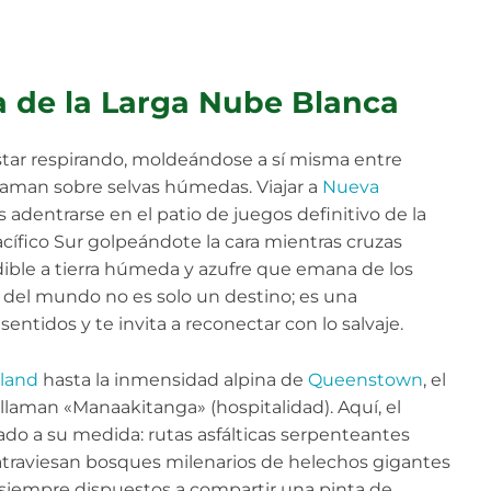
ra de la Larga Nube Blanca
estar respirando, moldeándose a sí misma entre
rraman sobre selvas húmedas. Viajar a
Nueva
 adentrarse en el patio de juegos definitivo de la
acífico Sur golpeándote la cara mientras cruzas
dible a tierra húmeda y azufre que emana de los
r del mundo no es solo un destino; es una
entidos y te invita a reconectar con lo salvaje.
land
hasta la inmensidad alpina de
Queenstown
, el
 llaman «Manaakitanga» (hospitalidad). Aquí, el
do a su medida: rutas asfálticas serpenteantes
 atraviesan bosques milenarios de helechos gigantes
 siempre dispuestos a compartir una pinta de