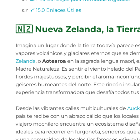
👉
🔗 15.0 Enlaces Útiles
🇳🇿 Nueva Zelanda, la Tier
Imagina un lugar donde la tierra todavía parece 
vapores volcánicos y glaciares eternos que se de
Zelanda
, o
Aotearoa
en la sagrada lengua maorí, es
Madre Naturaleza. Es sentir el viento helado del P
fiordos majestuosos, y percibir el aroma inconfun
géiseres humeantes del norte. Este rincón insula
experiencia transformadora que desafía todos tus s
Desde las vibrantes calles multiculturales de
Auck
país te recibe con un abrazo cálido que los locales
viajero mochilero encuentra un ecosistema diseña
ideales para recorrer en furgoneta, senderos que
y una comunidad de locales (los famosos «Kiwis»)