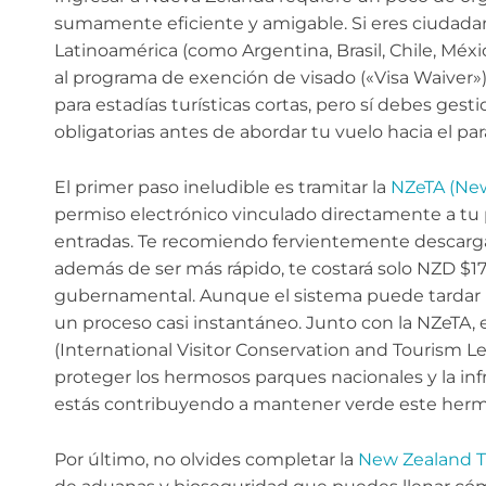
sumamente eficiente y amigable. Si eres ciudada
Latinoamérica (como Argentina, Brasil, Chile, Méxi
al programa de exención de visado («Visa Waiver»).
para estadías turísticas cortas, pero sí debes gest
obligatorias antes de abordar tu vuelo hacia el par
El primer paso ineludible es tramitar la
NZeTA (New
permiso electrónico vinculado directamente a tu p
entradas. Te recomiendo fervientemente descargar l
además de ser más rápido, te costará solo NZD $17,
gubernamental. Aunque el sistema puede tardar has
un proceso casi instantáneo. Junto con la NZeTA, 
(International Visitor Conservation and Tourism L
proteger los hermosos parques nacionales y la infr
estás contribuyendo a mantener verde este hermo
Por último, no olvides completar la
New Zealand Tr