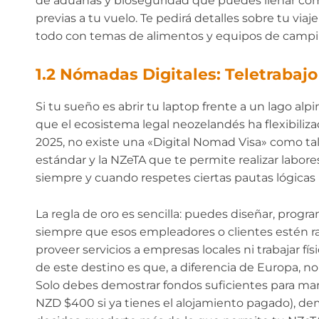
de aduanas y bioseguridad que puedes llenar cóm
previas a tu vuelo. Te pedirá detalles sobre tu viaj
todo con temas de alimentos y equipos de campin
1.2 Nómadas Digitales: Teletrabaj
Si tu sueño es abrir tu laptop frente a un lago alpin
que el ecosistema legal neozelandés ha flexibiliz
2025, no existe una «Digital Nomad Visa» como tal,
estándar y la NZeTA que te permite realizar labore
siempre y cuando respetes ciertas pautas lógicas 
La regla de oro es sencilla: puedes diseñar, progra
siempre que esos empleadores o clientes estén r
proveer servicios a empresas locales ni trabajar 
de este destino es que, a diferencia de Europa, no
Solo debes demostrar fondos suficientes para ma
NZD $400 si ya tienes el alojamiento pagado), dem