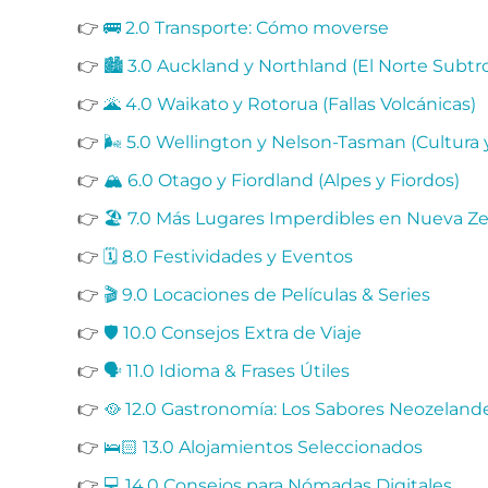
👉
🚌 2.0 Transporte: Cómo moverse
👉
🏙️ 3.0 Auckland y Northland (El Norte Subtro
👉
🌋 4.0 Waikato y Rotorua (Fallas Volcánicas)
👉
🌬️ 5.0 Wellington y Nelson-Tasman (Cultura y
👉
🏔️ 6.0 Otago y Fiordland (Alpes y Fiordos)
👉
🏖️ 7.0 Más Lugares Imperdibles en Nueva Z
👉
🗓️ 8.0 Festividades y Eventos
👉
🎬 9.0 Locaciones de Películas & Series
👉
🛡️ 10.0 Consejos Extra de Viaje
👉
🗣️ 11.0 Idioma & Frases Útiles
👉
🥘 12.0 Gastronomía: Los Sabores Neozeland
👉
🛌🏻 13.0 Alojamientos Seleccionados
👉
💻 14.0 Consejos para Nómadas Digitales