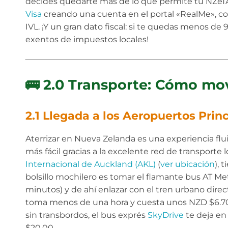
decides quedarte más de lo que permite tu NZeTA
Visa
creando una cuenta en el portal «RealMe», c
IVL. ¡Y un gran dato fiscal: si te quedas menos de 9
exentos de impuestos locales!
🚌 2.0 Transporte: Cómo mo
2.1 Llegada a los Aeropuertos Prin
Aterrizar en Nueva Zelanda es una experiencia flu
más fácil gracias a la excelente red de transporte l
Internacional de Auckland (AKL)
(
ver ubicación
), 
bolsillo mochilero es tomar el flamante bus AT Me
minutos) y de ahí enlazar con el tren urbano direct
toma menos de una hora y cuesta unos NZD $6.70 us
sin transbordos, el bus exprés
SkyDrive
te deja en
$20.00.