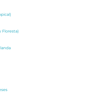
pical)
 Floresta)
elanda
eses