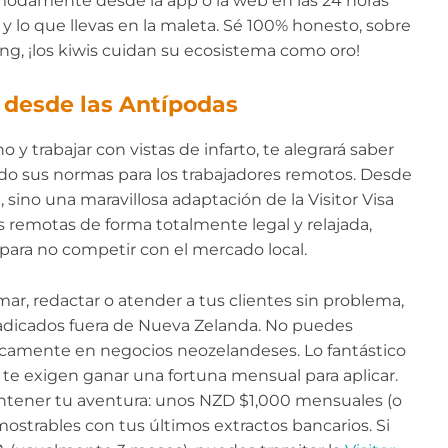
odamente desde la app o la web en las 24 horas
e y lo que llevas en la maleta. Sé 100% honesto, sobre
g, ¡los kiwis cuidan su ecosistema como oro!
o desde las Antípodas
o y trabajar con vistas de infarto, te alegrará saber
ado sus normas para los trabajadores remotos. Desde
 sino una maravillosa adaptación de la Visitor Visa
s remotas de forma totalmente legal y relajada,
para no competir con el mercado local.
mar, redactar o atender a tus clientes sin problema,
adicados fuera de Nueva Zelanda. No puedes
físicamente en negocios neozelandeses. Lo fantástico
 te exigen ganar una fortuna mensual para aplicar.
ntener tu aventura: unos NZD $1,000 mensuales (o
ostrables con tus últimos extractos bancarios. Si