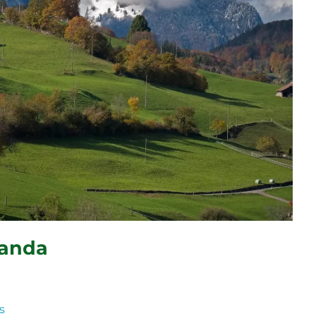
landa
s