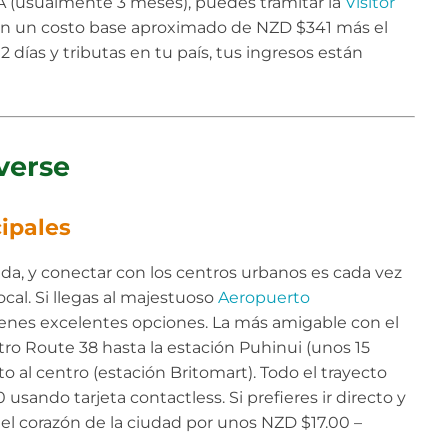
 (usualmente 3 meses), puedes tramitar la
Visitor
on un costo base aproximado de NZD $341 más el
2 días y tributas en tu país, tus ingresos están
verse
cipales
ida, y conectar con los centros urbanos es cada vez
ocal. Si llegas al majestuoso
Aeropuerto
tienes excelentes opciones. La más amigable con el
tro Route 38 hasta la estación Puhinui (unos 15
o al centro (estación Britomart). Todo el trayecto
ando tarjeta contactless. Si prefieres ir directo y
 el corazón de la ciudad por unos NZD $17.00 –