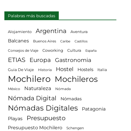
Palabras más buscadas
Argentina
Alojamiento
Aventura
Balcanes
Buenos Aires
Castillos
Caribe
Consejos de Viaje
Coworking
Cultura
España
ETIAS
Europa
Gastronomia
Hostel
Hostels
Guia De Viaje
Italia
Historia
Mochilero
Mochileros
Naturaleza
México
Nómada
Nómada Digital
Nómadas
Nómadas Digitales
Patagonia
Presupuesto
Playas
Presupuesto Mochilero
Schengen