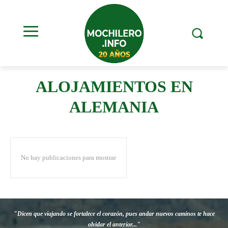
ALOJAMIENTOS EN
ALEMANIA
No hay publicaciones para mostrar
"Dicen que viajando se fortalece el corazón, pues andar nuevos caminos te hace
olvidar el anterior..."