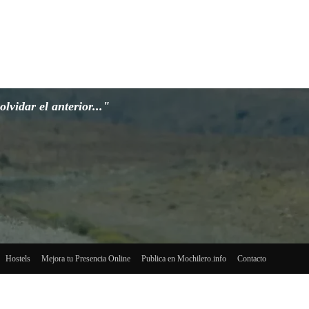
lvidar el anterior..."
Hostels
Mejora tu Presencia Online
Publica en Mochilero.info
Contacto