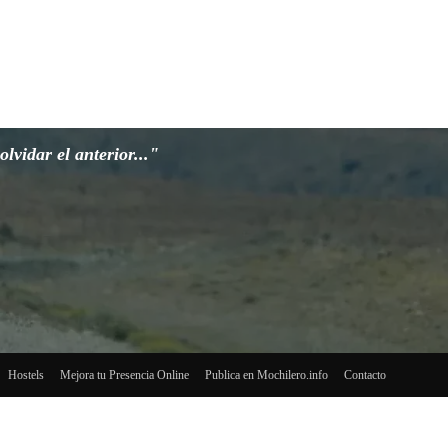
lvidar el anterior..."
Hostels
Mejora tu Presencia Online
Publica en Mochilero.info
Contacto