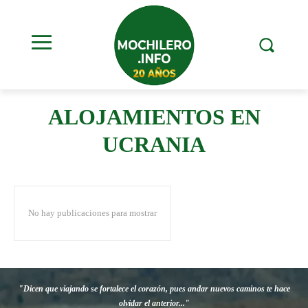
ALOJAMIENTOS EN
UCRANIA
No hay publicaciones para mostrar
"Dicen que viajando se fortalece el corazón, pues andar nuevos caminos te hace
olvidar el anterior..."