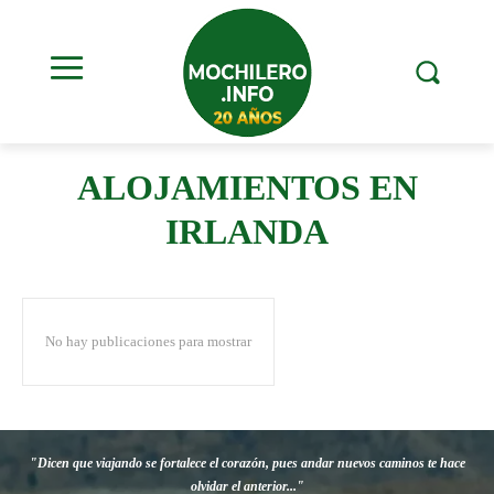
ALOJAMIENTOS EN
IRLANDA
No hay publicaciones para mostrar
"Dicen que viajando se fortalece el corazón, pues andar nuevos caminos te hace
olvidar el anterior..."