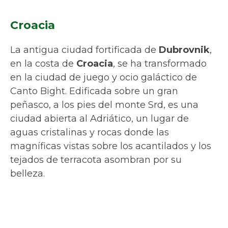
turísticos del país. Ya sea el viejo puerto o las
murallas del casco antiguo, todo aquí es
impresionante.
Dubrovnik de noche se convierte en uno de los escenarios de Star Wars, en
el planeta de ocio Canto Bight. (©2017 Lucasfilm Ltd)
La calle principal Placa (Stradun), la iglesia
de San Blas y partes del casco antiguo, con
algunas modificaciones y efectos especiales,
consiguieron parecer de otra galaxia.
Bolivia
La antigua base de la Alianza Rebelde se
encuentra en el planeta blanco de
Crait
,