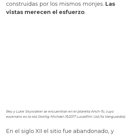
verano
(de Mayo a Octubre), que zarpan
desde las localidades de Valentia,
Portmagee o Ballinskelligs.
Otra de las locaciones irlandesas es
Ceann
Sibeal
, situado en la
península de Dingle
y
conocido por ser el campo de golf más
occidental de Irlanda y ahora, además, por
ser el templo Jedi donde Rey entrena su
fuerza.