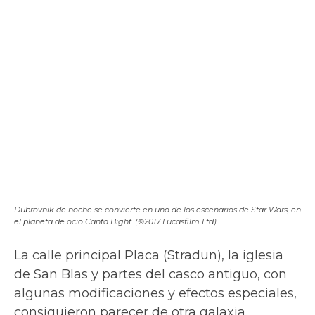
Que la fuerza te acompañe: viaje a los escenarios de Star Wars 8
La base de la Alianza Rebelde se ubica en el planeta blanco de Crait
(©2017 Lucasfilm Ltd./La Vanguardia)
El lugar fue el escenario perfecto para que
los cazas de la resistencia se escondan de
sus enemigos. Para los que quieran perderse
en este sitio, en sus orillas hay hoteles