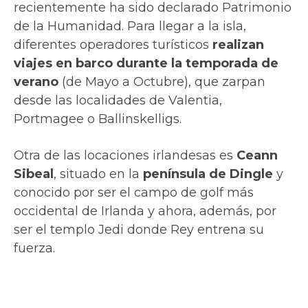
Vista del océano sobre el acantilado rocoso en la península de Díngle
(studioworxx / Getty Images/iStockphoto/La Vanguardia)
La península muestra impresionantes
paisajes de bahías escondidas, pequeños
pueblos de pescadores y escarpadas islas
sobre el océano Atlántico. Las vistas son
espectaculares y representan a la perfección
el secreto mundo Ahch-To.
Croacia