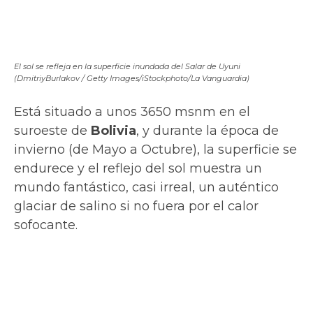
Bonneville Salt Flats, en Utah, otro enclave de Los últimos Jedi (DonLand /
Getty Images/iStockphoto/La Vanguardia)
Donde hace millones de años había un
enorme lago, ahora se encuentra un desierto
salado de 260 km2, una vasta llanura blanca
deslumbrante ubicada cerca del poblado de
Wendover. Se asemeja a un lago helado
cubierto de nieve, un paisaje sorprendente
conocido por las carreras de automóviles que