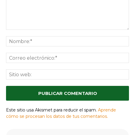
Mochileros
Naturaleza
México
Nómada
Nómada Digital
Nómadas
Nómadas Digitales
Patagonia
Presupuesto
Playas
Presupuesto Mochilero
Senderismo
Schengen
Transporte
Surf
Trenes
Sudamérica
Trekking
Viajar Barato
Viajar
Turismo
Viajes
Vuelos Baratos
Visado
Visados
📲 Mochilero.info en Whatsapp
El Canal de los Viajeros Mochileros
👉 Unirme al Canal 💬