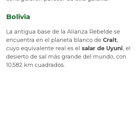
construidos con bloques de sal. Sin embargo,
algunos dicen que en realidad no ha sido
este lugar el que aparece en el film, sino que
las imágenes pertenecen al salar de
Bonneville.
Estados Unidos
Otro maravilloso enclave de la película ‘el
último Jedi’ es
Bonneville Salt Flats
, el salar
de Bonneville, en
Utah
, que sirvió como
escenario para mostrar la superficie del
planeta Crait, donde se libra una gran batalla.