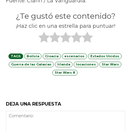
Enviar Email
Palabras más buscadas
Argentina
Balcanes
Alojamiento
Aventura
Consejos de Viaje
Buenos Aires
Castillos
Caribe
ETIAS
Europa
Coworking
Cultura
España
Gastronomia
Hostel
Guia De Viaje
Historia
Mochilero
Hostels
Italia