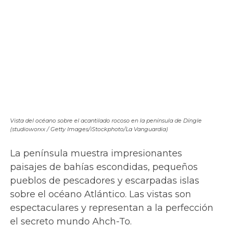
La antigua ciudad fortificada de
Dubrovnik
,
en la costa de
Croacia
, se ha transformado
en la ciudad de juego y ocio galáctico de
Canto Bight. Edificada sobre un gran
peñasco, a los pies del monte Srd, es una
ciudad abierta al Adriático, un lugar de
aguas cristalinas y rocas donde las
magníficas vistas sobre los acantilados y los
tejados de terracota asombran por su
belleza.
La calle principal en el casco viejo de Dubrovnik se convirtió en escenario
de última entrega de Star Wars. (RnDmS / Getty Images/La Vanguardia)
Su famoso centro histórico (Patrimonio de la
Humanidad) y la arquitectura medieval la ha
convertido en uno de los lugares más