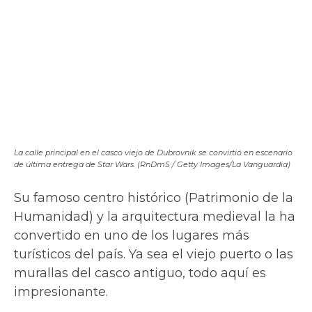
cuyo equivalente real es el
salar de Uyuni
, el
desierto de sal más grande del mundo, con
10.582 km cuadrados.
El sol se refleja en la superficie inundada del Salar de Uyuni
(DmitriyBurlakov / Getty Images/iStockphoto/La Vanguardia)
Está situado a unos 3650 msnm en el
suroeste de
Bolivia
, y durante la época de
invierno (de Mayo a Octubre), la superficie se
endurece y el reflejo del sol muestra un
mundo fantástico, casi irreal, un auténtico
glaciar de salino si no fuera por el calor
sofocante.