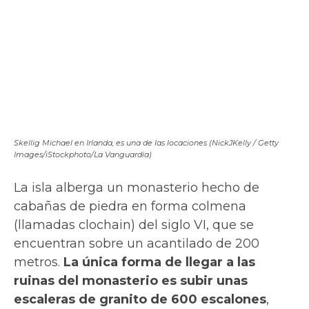
cabañas de piedra en forma colmena
(llamadas clochain) del siglo VI, que se
encuentran sobre un acantilado de 200
metros.
La única forma de llegar a las
ruinas del monasterio es subir unas
escaleras de granito de 600 escalones
,
construidas por los mismos monjes.
Las
vistas merecen el esfuerzo
.
Rey y Luke Skywalker se encuentran en el planeta Ahch-To, cuyo
escenario es la isla Skellig Michael (©2017 Lucasfilm Ltd./la Vanguardia)
En el siglo XII el sitio fue abandonado, y
recientemente ha sido declarado Patrimonio
de la Humanidad. Para llegar a la isla,
diferentes operadores turísticos
realizan
viajes en barco durante la temporada de