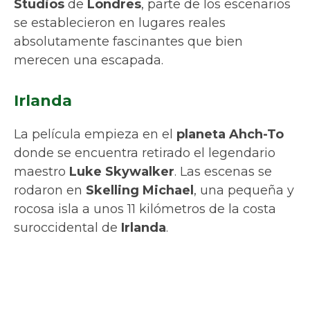
Studios
de
Londres
, parte de los escenarios
se establecieron en lugares reales
absolutamente fascinantes que bien
merecen una escapada.
Irlanda
La película empieza en el
planeta Ahch-To
donde se encuentra retirado el legendario
maestro
Luke Skywalker
. Las escenas se
rodaron en
Skelling Michael
, una pequeña y
rocosa isla a unos 11 kilómetros de la costa
suroccidental de
Irlanda
.
Skellig Michael en Irlanda, es una de las locaciones (NickJKelly / Getty
Images/iStockphoto/La Vanguardia)
La isla alberga un monasterio hecho de