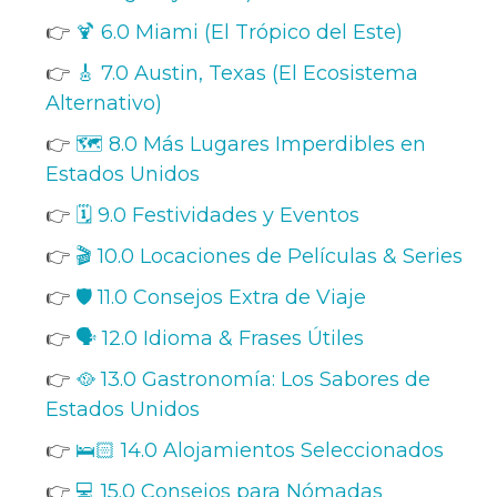
👉
🍹 6.0 Miami (El Trópico del Este)
👉
🎸 7.0 Austin, Texas (El Ecosistema
Alternativo)
👉
🗺️ 8.0 Más Lugares Imperdibles en
Estados Unidos
👉
🗓️ 9.0 Festividades y Eventos
👉
🎬 10.0 Locaciones de Películas & Series
👉
🛡️ 11.0 Consejos Extra de Viaje
👉
🗣️ 12.0 Idioma & Frases Útiles
👉
🥘 13.0 Gastronomía: Los Sabores de
Estados Unidos
👉
🛌🏻 14.0 Alojamientos Seleccionados
👉
💻 15.0 Consejos para Nómadas