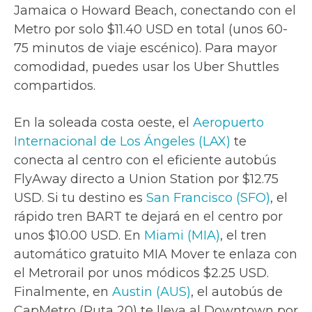
Jamaica o Howard Beach, conectando con el
Metro por solo $11.40 USD en total (unos 60-
75 minutos de viaje escénico). Para mayor
comodidad, puedes usar los Uber Shuttles
compartidos.
En la soleada costa oeste, el
Aeropuerto
Internacional de Los Ángeles (LAX)
te
conecta al centro con el eficiente autobús
FlyAway directo a Union Station por $12.75
USD. Si tu destino es
San Francisco (SFO)
, el
rápido tren BART te dejará en el centro por
unos $10.00 USD. En
Miami (MIA)
, el tren
automático gratuito MIA Mover te enlaza con
el Metrorail por unos módicos $2.25 USD.
Finalmente, en
Austin (AUS)
, el autobús de
CapMetro (Ruta 20) te lleva al Downtown por