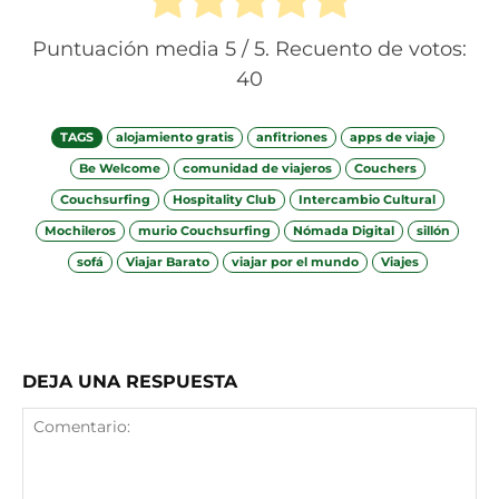
Puntuación media
5
/ 5. Recuento de votos:
40
TAGS
alojamiento gratis
anfitriones
apps de viaje
Be Welcome
comunidad de viajeros
Couchers
Couchsurfing
Hospitality Club
Intercambio Cultural
Mochileros
murio Couchsurfing
Nómada Digital
sillón
sofá
Viajar Barato
viajar por el mundo
Viajes
Facebook
X
Telegram
Wha
DEJA UNA RESPUESTA