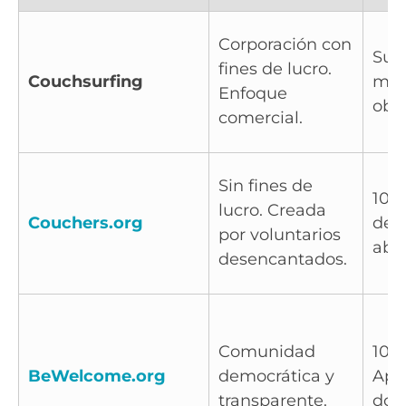
Corporación con
Sus
fines de lucro.
Couchsurfing
men
Enfoque
obli
comercial.
Sin fines de
100
lucro. Creada
Couchers.org
de 
por voluntarios
abie
desencantados.
Comunidad
100%
BeWelcome.org
democrática y
Apo
transparente.
don