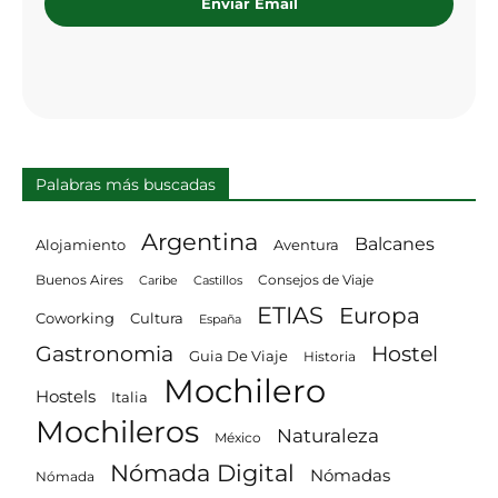
Enviar Email
Palabras más buscadas
Argentina
Balcanes
Alojamiento
Aventura
Consejos de Viaje
Buenos Aires
Castillos
Caribe
ETIAS
Europa
Coworking
Cultura
España
Gastronomia
Hostel
Guia De Viaje
Historia
Mochilero
Hostels
Italia
Mochileros
Naturaleza
México
Nómada Digital
Nómadas
Nómada