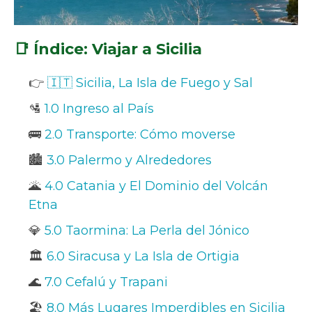
📑 Índice: Viajar a Sicilia
👉
🇮🇹 Sicilia, La Isla de Fuego y Sal
🛂
1.0 Ingreso al País
🚌
2.0 Transporte: Cómo moverse
🏙️
3.0 Palermo y Alrededores
🌋
4.0 Catania y El Dominio del Volcán
Etna
💎
5.0 Taormina: La Perla del Jónico
🏛️
6.0 Siracusa y La Isla de Ortigia
🌊
7.0 Cefalú y Trapani
🏖️
8.0 Más Lugares Imperdibles en Sicilia