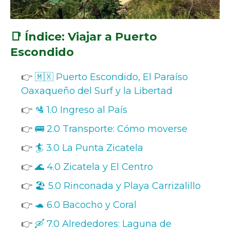
📑 Índice: Viajar a Puerto
Escondido
👉
🇲🇽 Puerto Escondido, El Paraíso
Oaxaqueño del Surf y la Libertad
👉
🛂 1.0 Ingreso al País
👉
🚌 2.0 Transporte: Cómo moverse
👉
🏄 3.0 La Punta Zicatela
👉
🌊 4.0 Zicatela y El Centro
👉
🏖️ 5.0 Rinconada y Playa Carrizalillo
👉
🐢 6.0 Bacocho y Coral
👉
🛶 7.0 Alrededores: Laguna de