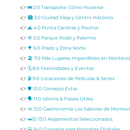
👉
🚌 2.0 Transporte: Cómo moverse
👉
🏙️ 3.0 Ciudad Vieja y Centro Histórico
👉
🌊 4.0 Punta Carretas y Pocitos
👉
🥁 5.0 Parque Rodó y Palermo
👉
🌳 6.0 Prado y Zona Norte
👉
🏖️ 7.0 Más Lugares Imperdibles en Montevi
👉
🗓️ 8.0 Festividades y Eventos
👉
🎬 9.0 Locaciones de Películas & Series
👉
🛡️ 10.0 Consejos Extra
👉
🗣️ 11.0 Idioma & Frases Útiles
👉
🥘 12.0 Gastronomía: Los Sabores de Montev
👉
🛌🏻 13.0 Alojamientos Seleccionados
👉
💻 14.0 Consejos para Nómadas Digitales