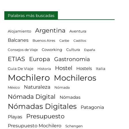
Palabras más buscadas
Argentina
Alojamiento
Aventura
Balcanes
Buenos Aires
Castillos
Caribe
Consejos de Viaje
Coworking
Cultura
España
ETIAS
Europa
Gastronomia
Hostel
Hostels
Guia De Viaje
Italia
Historia
Mochilero
Mochileros
Naturaleza
México
Nómada
Nómada Digital
Nómadas
Nómadas Digitales
Patagonia
Presupuesto
Playas
Presupuesto Mochilero
Schengen