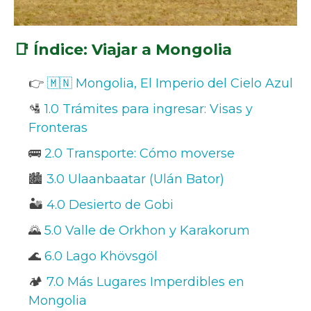
📑 Índice: Viajar a Mongolia
👉
🇲🇳 Mongolia, El Imperio del Cielo Azul
🛂
1.0 Trámites para ingresar: Visas y
Fronteras
🚌
2.0 Transporte: Cómo moverse
🏙️
3.0 Ulaanbaatar (Ulán Bator)
🏜️
4.0 Desierto de Gobi
🌄
5.0 Valle de Orkhon y Karakorum
🌊
6.0 Lago Khövsgöl
🏕️
7.0 Más Lugares Imperdibles en
Mongolia