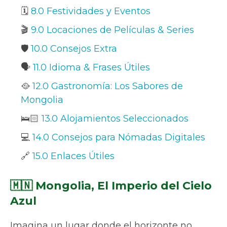
🗓️
8.0 Festividades y Eventos
🎬
9.0 Locaciones de Películas & Series
🛡️
10.0 Consejos Extra
🗣️
11.0 Idioma & Frases Útiles
🥘
12.0 Gastronomía: Los Sabores de
Mongolia
🛌🏻
13.0 Alojamientos Seleccionados
💻
14.0 Consejos para Nómadas Digitales
🔗
15.0 Enlaces Útiles
🇲🇳 Mongolia, El Imperio del Cielo
Azul
Imagina un lugar donde el horizonte no