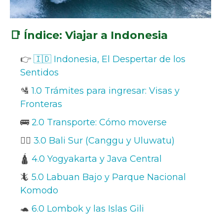
📑 Índice: Viajar a Indonesia
👉
🇮🇩 Indonesia, El Despertar de los
Sentidos
🛂
1.0 Trámites para ingresar: Visas y
Fronteras
🚌
2.0 Transporte: Cómo moverse
🏄‍♂️
3.0 Bali Sur (Canggu y Uluwatu)
🛕
4.0 Yogyakarta y Java Central
🦎
5.0 Labuan Bajo y Parque Nacional
Komodo
🐢
6.0 Lombok y las Islas Gili