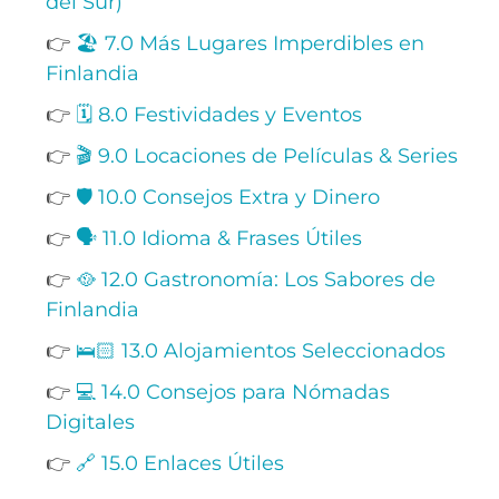
del Sur)
👉
🏖️ 7.0 Más Lugares Imperdibles en
Finlandia
👉
🗓️ 8.0 Festividades y Eventos
👉
🎬 9.0 Locaciones de Películas & Series
👉
🛡️ 10.0 Consejos Extra y Dinero
👉
🗣️ 11.0 Idioma & Frases Útiles
👉
🥘 12.0 Gastronomía: Los Sabores de
Finlandia
👉
🛌🏻 13.0 Alojamientos Seleccionados
👉
💻 14.0 Consejos para Nómadas
Digitales
👉
🔗 15.0 Enlaces Útiles