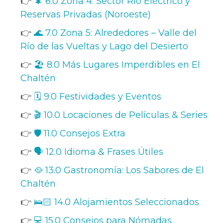
👉
🌲 6.0 Zona 4: Sector Río Eléctrico y
Reservas Privadas (Noroeste)
👉
🌊 7.0 Zona 5: Alrededores – Valle del
Río de las Vueltas y Lago del Desierto
👉
🏖️ 8.0 Más Lugares Imperdibles en El
Chaltén
👉
🗓️ 9.0 Festividades y Eventos
👉
🎬 10.0 Locaciones de Películas & Series
👉
🛡️ 11.0 Consejos Extra
👉
🗣️ 12.0 Idioma & Frases Útiles
👉
🥘 13.0 Gastronomía: Los Sabores de El
Chaltén
👉
🛌🏻 14.0 Alojamientos Seleccionados
👉
💻 15.0 Consejos para Nómadas