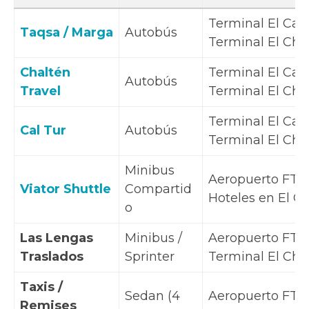
Terminal El Cala
Taqsa / Marga
Autobús
Terminal El Cha
Chaltén
Terminal El Cala
Autobús
Travel
Terminal El Cha
Terminal El Cala
Cal Tur
Autobús
Terminal El Cha
Minibus
Aeropuerto FTE
Viator Shuttle
Compartid
Hoteles en El C
o
Las Lengas
Minibus /
Aeropuerto FTE
Traslados
Sprinter
Terminal El Cha
Taxis /
Sedan (4
Aeropuerto FTE
Remises