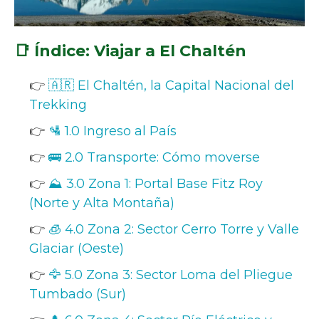
📑 Índice: Viajar a El Chaltén
👉
🇦🇷 El Chaltén, la Capital Nacional del
Trekking
👉
🛂 1.0 Ingreso al País
👉
🚌 2.0 Transporte: Cómo moverse
👉
⛰️ 3.0 Zona 1: Portal Base Fitz Roy
(Norte y Alta Montaña)
👉
🧊 4.0 Zona 2: Sector Cerro Torre y Valle
Glaciar (Oeste)
👉
🦅 5.0 Zona 3: Sector Loma del Pliegue
Tumbado (Sur)