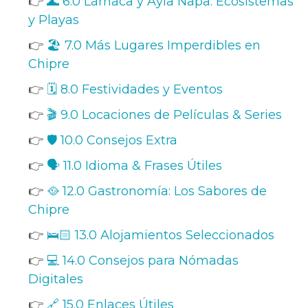
👉
🌊 6.0 Lárnaca y Ayia Napa: Ecosistemas
y Playas
👉
🏖️ 7.0 Más Lugares Imperdibles en
Chipre
👉
🗓️ 8.0 Festividades y Eventos
👉
🎬 9.0 Locaciones de Películas & Series
👉
🛡️ 10.0 Consejos Extra
👉
🗣️ 11.0 Idioma & Frases Útiles
👉
🥘 12.0 Gastronomía: Los Sabores de
Chipre
👉
🛌🏻 13.0 Alojamientos Seleccionados
👉
💻 14.0 Consejos para Nómadas
Digitales
👉
🔗 15.0 Enlaces Útiles