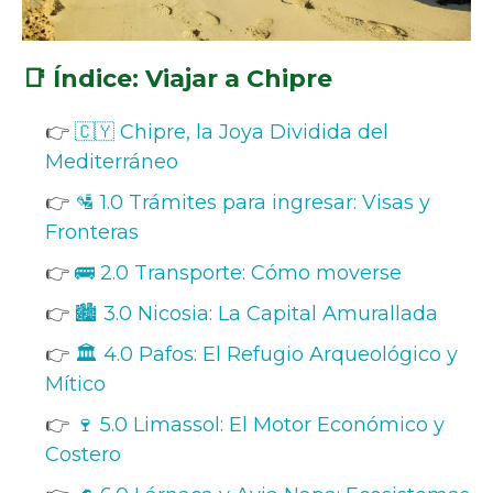
📑 Índice: Viajar a Chipre
👉
🇨🇾 Chipre, la Joya Dividida del
Mediterráneo
👉
🛂 1.0 Trámites para ingresar: Visas y
Fronteras
👉
🚌 2.0 Transporte: Cómo moverse
👉
🏙️ 3.0 Nicosia: La Capital Amurallada
👉
🏛️ 4.0 Pafos: El Refugio Arqueológico y
Mítico
👉
🍷 5.0 Limassol: El Motor Económico y
Costero