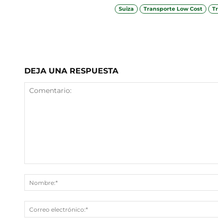
Suiza
Transporte Low Cost
T
Facebook
X
Teleg
DEJA UNA RESPUESTA
Comentario: