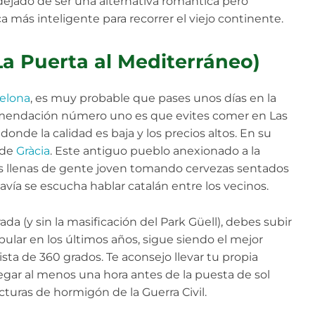
dejado de ser una alternativa romántica pero
a más inteligente para recorrer el viejo continente.
La Puerta al Mediterráneo)
elona
, es muy probable que pases unos días en la
ecomendación número uno es que evites comer en Las
onde la calidad es baja y los precios altos. En su
 de
Gràcia
. Este antiguo pueblo anexionado a la
zas llenas de gente joven tomando cervezas sentados
vía se escucha hablar catalán entre los vecinos.
ada (y sin la masificación del Park Güell), debes subir
ular en los últimos años, sigue siendo el mejor
sta de 360 grados. Te aconsejo llevar tu propia
legar al menos una hora antes de la puesta de sol
cturas de hormigón de la Guerra Civil.