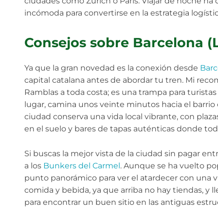
ciudades como Zúrich o París. Viajar de noche ha 
incómoda para convertirse en la estrategia logístic
Consejos sobre Barcelona (
Ya que la gran novedad es la conexión desde
Barc
capital catalana antes de abordar tu tren. Mi r
Ramblas a toda costa; es una trampa para turistas d
lugar, camina unos veinte minutos hacia el barrio
ciudad conserva una vida local vibrante, con pla
en el suelo y bares de tapas auténticas donde toda
Si buscas la mejor vista de la ciudad sin pagar entr
a los
Bunkers del Carmel
. Aunque se ha vuelto pop
punto panorámico para ver el atardecer con una vi
comida y bebida, ya que arriba no hay tiendas, y l
para encontrar un buen sitio en las antiguas estru