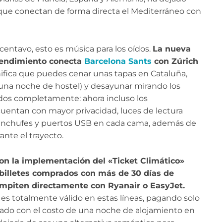
ue conectan de forma directa el Mediterráneo con
entavo, esto es música para los oídos.
La nueva
 rendimiento conecta
Barcelona Sants
con Zúrich
ifica que puedes cenar unas tapas en Cataluña,
na noche de hostel) y desayunar mirando los
dos completamente: ahora incluso los
uentan con mayor privacidad, luces de lectura
s, enchufes y puertos USB en cada cama, además de
nte el trayecto.
on la implementación del «Ticket Climático»
 billetes comprados con más de 30 días de
ompiten directamente con Ryanair o EasyJet.
) es totalmente válido en estas líneas, pagando solo
rado con el costo de una noche de alojamiento en