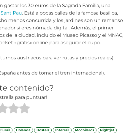
 gastar los 30 euros de la Sagrada Familia, una
 Sant Pau
. Está a pocas calles de la famosa basílica,
ho menos concurrida y los jardines son un remanso
rdenador si eres nómada digital. Además, el primer
de la ciudad, incluido el Museo Picasso y el MNAC,
icket «gratis» online para asegurar el cupo.
turnos austriacos para ver rutas y precios reales).
spaña antes de tomar el tren internacional).
ste contenido?
strella para puntuar!
Eurail
Holanda
Hostels
Interrail
Mochileros
Nightjet