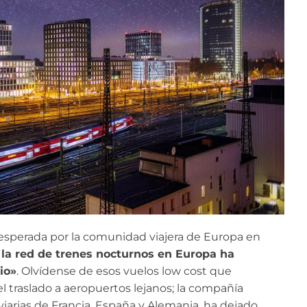
s esperada por la comunidad viajera de Europa en
,
la red de trenes nocturnos en Europa ha
io»
. Olvídense de esos vuelos low cost que
el traslado a aeropuertos lejanos; la compañía
viarias de Francia, España y Alemania, ha dejado