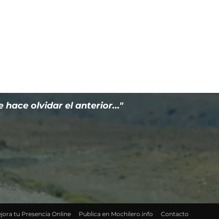
ace olvidar el anterior..."
jora tu Presencia Online
Publica en Mochilero.info
Contacto