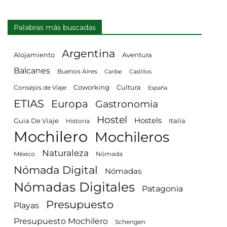
Palabras más buscadas
Argentina
Alojamiento
Aventura
Balcanes
Buenos Aires
Castillos
Caribe
Consejos de Viaje
Coworking
Cultura
España
ETIAS
Europa
Gastronomia
Hostel
Hostels
Guia De Viaje
Italia
Historia
Mochilero
Mochileros
Naturaleza
México
Nómada
Nómada Digital
Nómadas
Nómadas Digitales
Patagonia
Presupuesto
Playas
Presupuesto Mochilero
Schengen