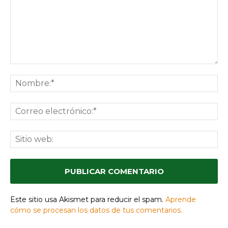
Comentario:
No
Co
ele
Sit
we
Este sitio usa Akismet para reducir el spam.
Aprende
cómo se procesan los datos de tus comentarios.