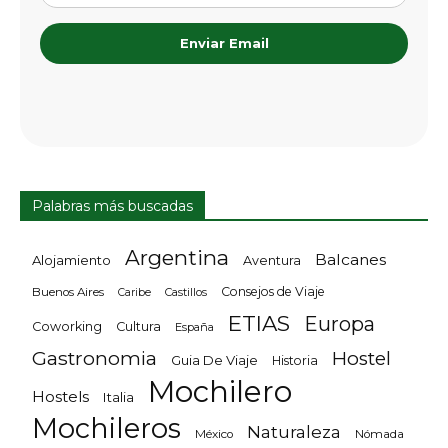
Enviar Email
Palabras más buscadas
Argentina
Balcanes
Alojamiento
Aventura
Consejos de Viaje
Buenos Aires
Castillos
Caribe
ETIAS
Europa
Coworking
Cultura
España
Gastronomia
Hostel
Guia De Viaje
Historia
Mochilero
Hostels
Italia
Mochileros
Naturaleza
México
Nómada