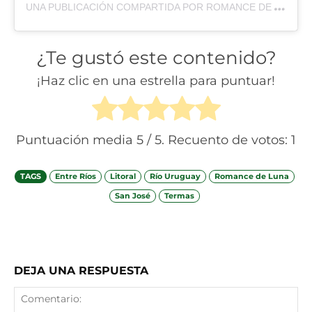
U
NA PUBLICACIÓN COMPARTIDA POR ROMANCE DE LUNA (@ALOJAMIENTOROMANCEDELUNA)
¿Te gustó este contenido?
¡Haz clic en una estrella para puntuar!
Puntuación media
5
/ 5. Recuento de votos:
1
TAGS
Entre Ríos
Litoral
Río Uruguay
Romance de Luna
San José
Termas
Facebook
X
Telegram
Wha
DEJA UNA RESPUESTA