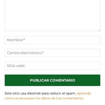
Comentario:
No
Co
ele
Sit
we
Este sitio usa Akismet para reducir el spam.
Aprende
cómo se procesan los datos de tus comentarios.