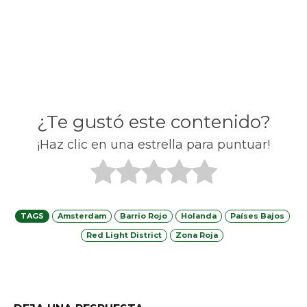
¿Te gustó este contenido?
¡Haz clic en una estrella para puntuar!
TAGS
Amsterdam
Barrio Rojo
Holanda
Países Bajos
Red Light District
Zona Roja
Facebook
X
Telegram
What