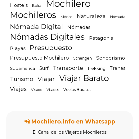
Mochilero
Hostels
Italia
Mochileros
Naturaleza
México
Nómada
Nómada Digital
Nómadas
Nómadas Digitales
Patagonia
Presupuesto
Playas
Presupuesto Mochilero
Senderismo
Schengen
Transporte
Surf
Trenes
Sudamérica
Trekking
Viajar Barato
Viajar
Turismo
Viajes
Vuelos Baratos
Visado
Visados
📲 Mochilero.info en Whatsapp
El Canal de los Viajeros Mochileros