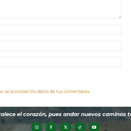
Nomb
Corr
elect
Sitio
web:
 se procesan los datos de tus comentarios.
alece el corazón, pues andar nuevos caminos te h