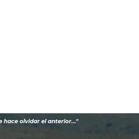
re:*
eo
rónico:*
ace olvidar el anterior..."