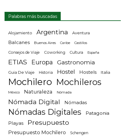
Palabras más buscadas
Argentina
Alojamiento
Aventura
Balcanes
Buenos Aires
Castillos
Caribe
Consejos de Viaje
Coworking
Cultura
España
ETIAS
Europa
Gastronomia
Hostel
Hostels
Guia De Viaje
Italia
Historia
Mochilero
Mochileros
Naturaleza
México
Nómada
Nómada Digital
Nómadas
Nómadas Digitales
Patagonia
Presupuesto
Playas
Presupuesto Mochilero
Schengen