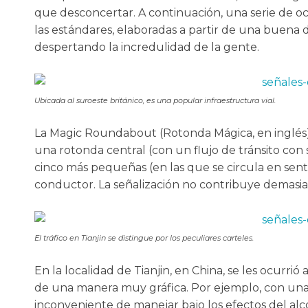
que desconcertar. A continuación, una serie de oc
las estándares, elaboradas a partir de una buena d
despertando la incredulidad de la gente.
Ubicada al suroeste británico, es una popular infraestructura vial.
La Magic Roundabout (Rotonda Mágica, en inglés),
una rotonda central (con un flujo de tránsito con
cinco más pequeñas (en las que se circula en sent
conductor. La señalización no contribuye demasia
El tráfico en Tianjin se distingue por los peculiares carteles.
En la localidad de Tianjin, en China, se les ocurr
de una manera muy gráfica. Por ejemplo, con una
inconveniente de manejar bajo los efectos del alc