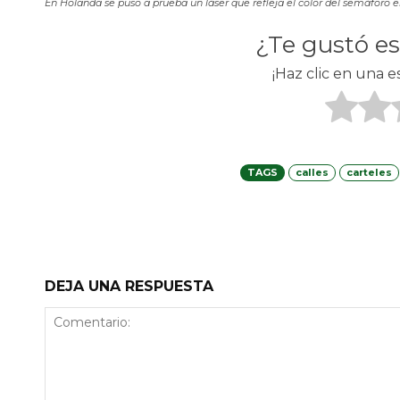
En Holanda se puso a prueba un láser que refleja el color del semáforo en e
¿Te gustó e
¡Haz clic en una e
TAGS
calles
carteles
Facebook
X
Telegr
DEJA UNA RESPUESTA