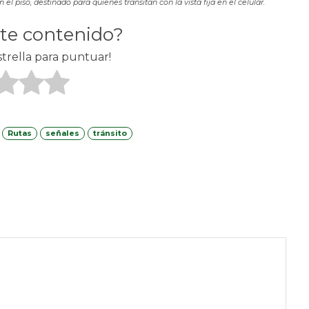
l piso, destinado para quienes transitan con la vista fija en el celular.
ste contenido?
strella para puntuar!
Rutas
señales
tránsito
am
WhatsApp
Email