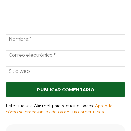
Comentario:
No
Co
ele
Sit
we
Este sitio usa Akismet para reducir el spam.
Aprende
cómo se procesan los datos de tus comentarios.