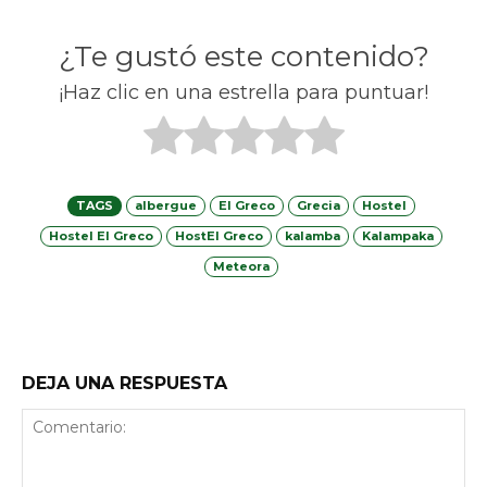
¿Te gustó este contenido?
¡Haz clic en una estrella para puntuar!
TAGS
albergue
El Greco
Grecia
Hostel
Hostel El Greco
HostEl Greco
kalamba
Kalampaka
Meteora
Facebook
X
Telegram
What
DEJA UNA RESPUESTA