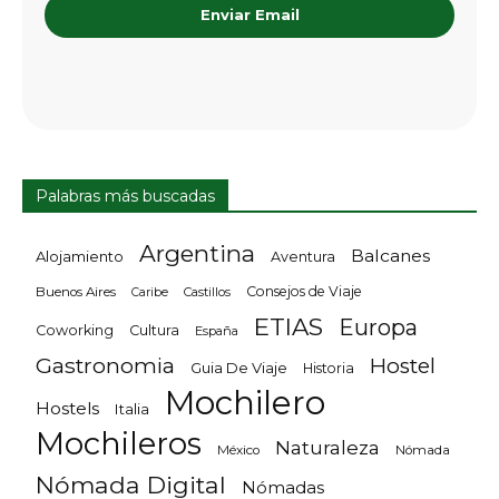
Enviar Email
Palabras más buscadas
Argentina
Balcanes
Alojamiento
Aventura
Consejos de Viaje
Buenos Aires
Castillos
Caribe
ETIAS
Europa
Coworking
Cultura
España
Gastronomia
Hostel
Guia De Viaje
Historia
Mochilero
Hostels
Italia
Mochileros
Naturaleza
México
Nómada
Nómada Digital
Nómadas