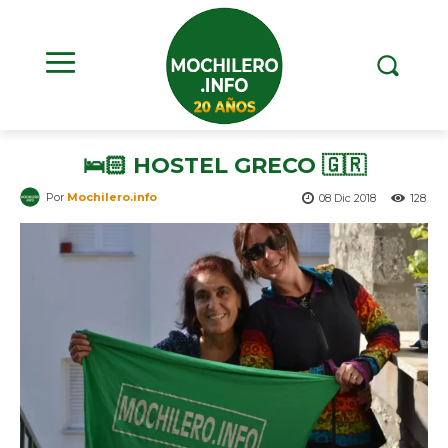
🛌🏻 HOSTEL GRECO 🇬🇷
Por
Mochilero.info
08 Dic 2018
128