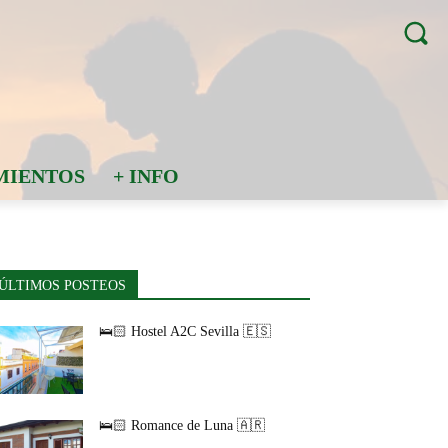
MIENTOS
+ INFO
ÚLTIMOS POSTEOS
🛌🏻 Hostel A2C Sevilla 🇪🇸
🛌🏻 Romance de Luna 🇦🇷