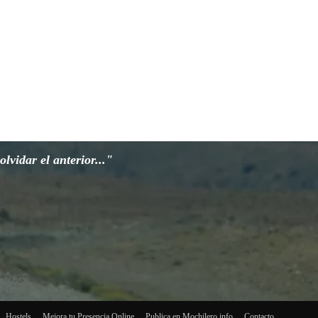
lvidar el anterior..."
Hostels
Mejora tu Presencia Online
Publica en Mochilero.info
Contacto