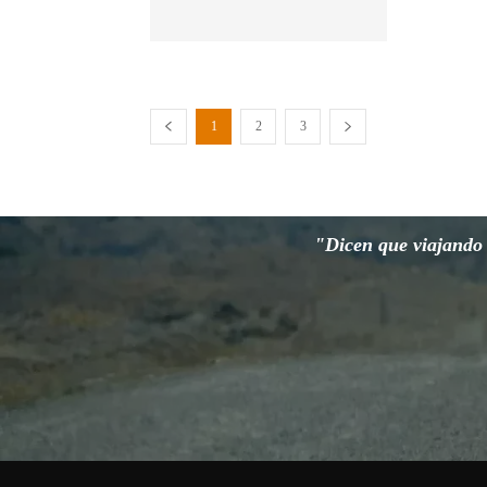
1
2
3
"Dicen que viajando s