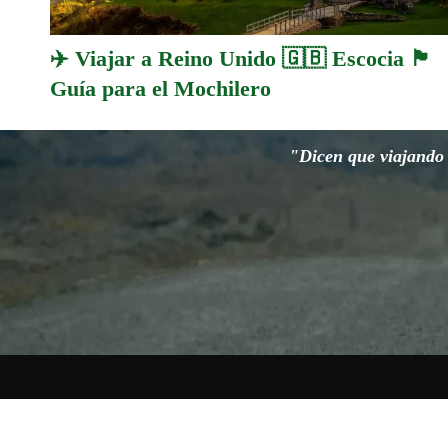
✈️ Viajar a Reino Unido 🇬🇧 Escocia 🏴󠁧󠁢󠁳󠁣󠁴󠁿
Guía para el Mochilero
"Dicen que viajando s