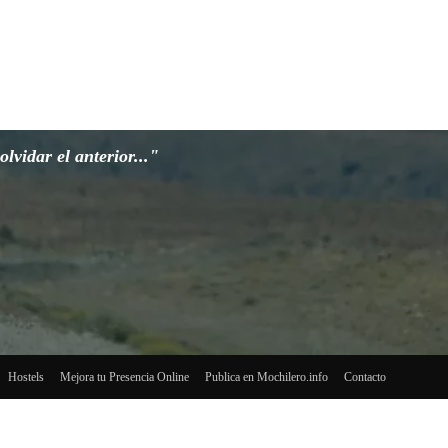
lvidar el anterior..."
Hostels
Mejora tu Presencia Online
Publica en Mochilero.info
Contacto