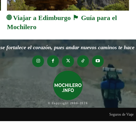
🌐 Viajar a Edimburgo 🏴󠁧󠁢󠁳󠁣󠁴󠁿 Guía para el
Mochilero
e fortalece el corazón, pues andar nuevos caminos te hace o
© Copyright 2006-2026
Seguros de Viaje