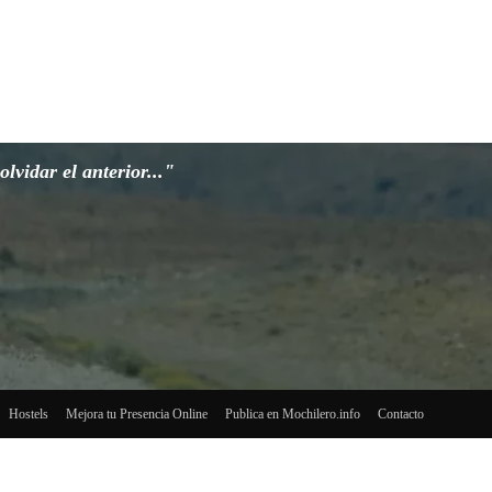
lvidar el anterior..."
Hostels
Mejora tu Presencia Online
Publica en Mochilero.info
Contacto