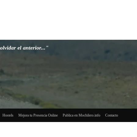
lvidar el anterior..."
Hostels
Mejora tu Presencia Online
Publica en Mochilero.info
Contacto