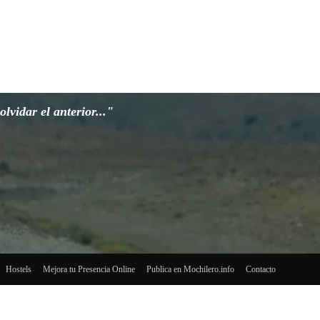
lvidar el anterior..."
Hostels
Mejora tu Presencia Online
Publica en Mochilero.info
Contacto