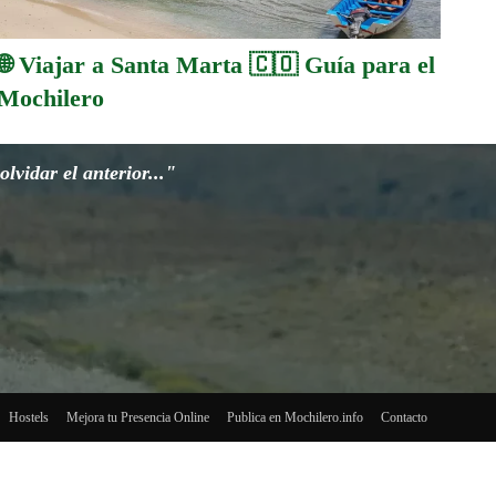
🌐 Viajar a Santa Marta 🇨🇴 Guía para el
Mochilero
lvidar el anterior..."
Hostels
Mejora tu Presencia Online
Publica en Mochilero.info
Contacto