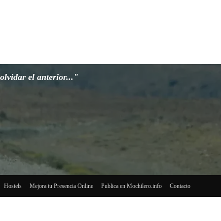
lvidar el anterior..."
Hostels
Mejora tu Presencia Online
Publica en Mochilero.info
Contacto