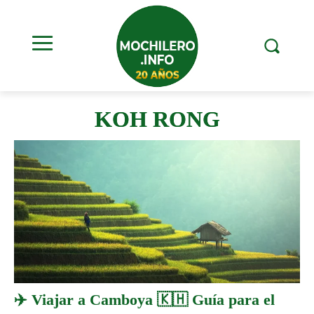
KOH RONG
✈️ Viajar a Camboya 🇰🇭 Guía para el