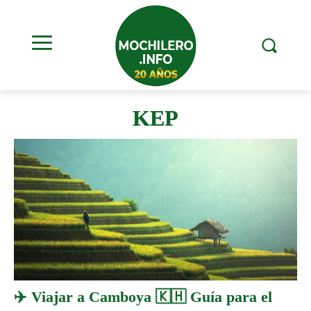
KEP
✈️ Viajar a Camboya 🇰🇭 Guía para el