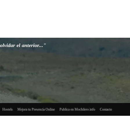
lvidar el anterior..."
Hostels
Mejora tu Presencia Online
Publica en Mochilero.info
Contacto