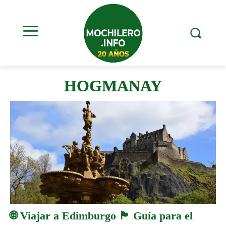
HOGMANAY
🌐 Viajar a Edimburgo 🏴󠁧󠁢󠁳󠁣󠁴󠁿 Guía para el