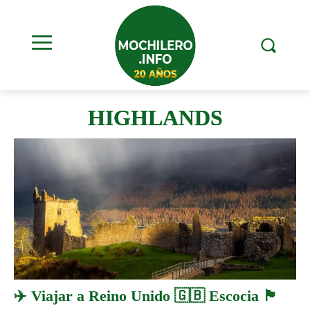
HIGHLANDS
✈️ Viajar a Reino Unido 🇬🇧 Escocia 🏴󠁧󠁢󠁳󠁣󠁴󠁿