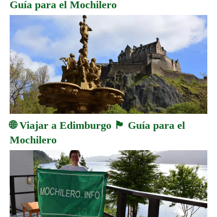
Guía para el Mochilero
🌐 Viajar a Edimburgo 🏴󠁧󠁢󠁳󠁣󠁴󠁿 Guía para el
Mochilero