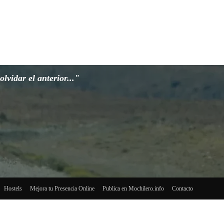
lvidar el anterior..."
Hostels
Mejora tu Presencia Online
Publica en Mochilero.info
Contacto