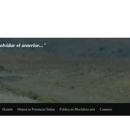
lvidar el anterior..."
Hostels
Mejora tu Presencia Online
Publica en Mochilero.info
Contacto