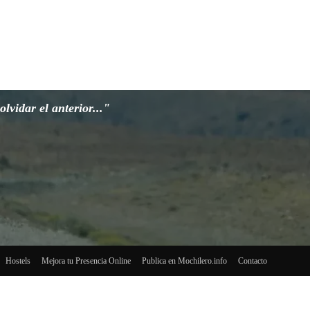
lvidar el anterior..."
Hostels
Mejora tu Presencia Online
Publica en Mochilero.info
Contacto