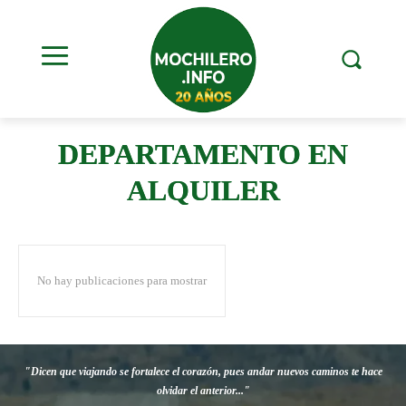
DEPARTAMENTO EN
ALQUILER
No hay publicaciones para mostrar
"Dicen que viajando se fortalece el corazón, pues andar nuevos caminos te hace
olvidar el anterior..."