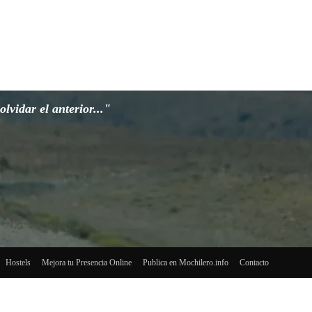
lvidar el anterior..."
Hostels
Mejora tu Presencia Online
Publica en Mochilero.info
Contacto