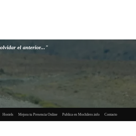
lvidar el anterior..."
Hostels
Mejora tu Presencia Online
Publica en Mochilero.info
Contacto