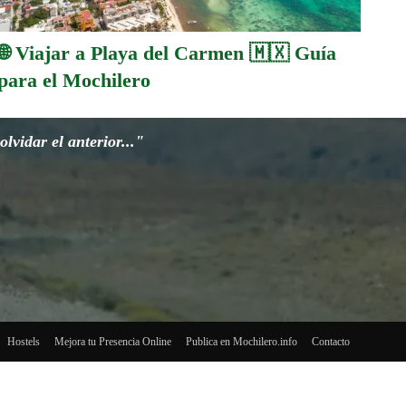
🌐 Viajar a Playa del Carmen 🇲🇽 Guía
para el Mochilero
lvidar el anterior..."
Hostels
Mejora tu Presencia Online
Publica en Mochilero.info
Contacto