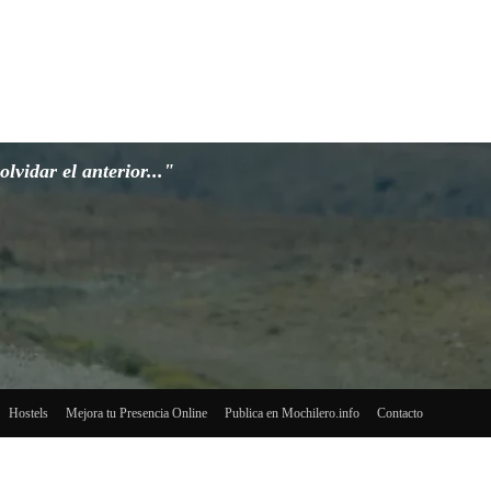
lvidar el anterior..."
Hostels
Mejora tu Presencia Online
Publica en Mochilero.info
Contacto