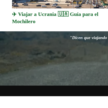
✈️ Viajar a Ucrania 🇺🇦 Guía para el
Mochilero
"Dicen que viajando s