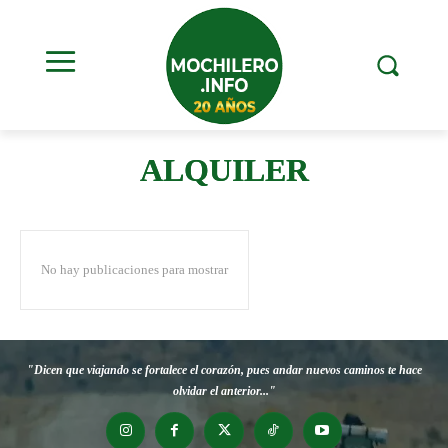
ALQUILER
No hay publicaciones para mostrar
"Dicen que viajando se fortalece el corazón, pues andar nuevos caminos te hace
olvidar el anterior..."